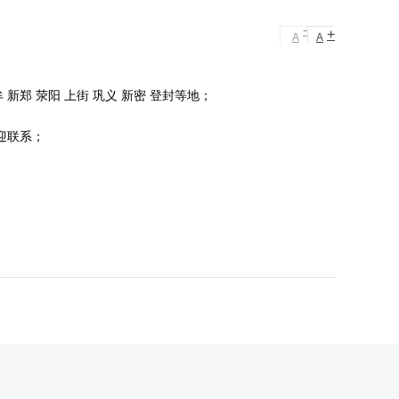
-
+
A
A
新郑 荥阳 上街 巩义 新密 登封等地；
迎联系；