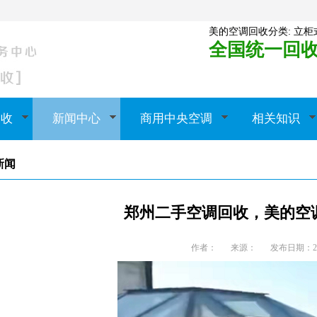
美的空调回收分类
:
立柜
全国统一回收
回收
新闻中心
商用中央空调
相关知识
新闻
郑州二手空调回收，美的空
作者：
来源：
发布日期：202