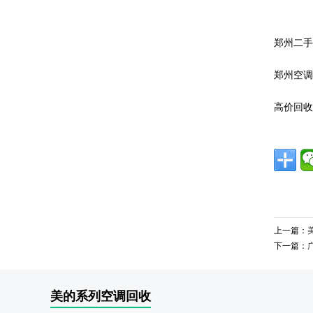
郑州二手
郑州空调
高价回收
上一篇：
下一篇：
美的系列空调回收