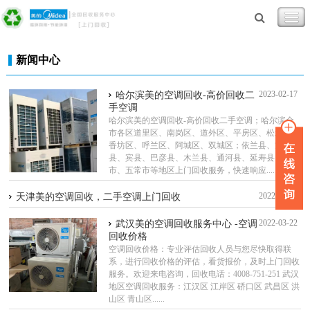
新闻中心
2023-02-17
哈尔滨美的空调回收-高价回收二
手空调
哈尔滨美的空调回收-高价回收二手空调；哈尔滨全
市各区道里区、南岗区、道外区、平房区、松北区、
香坊区、呼兰区、阿城区、双城区；依兰县、方正
县、宾县、巴彦县、木兰县、通河县、延寿县，尚志
市、五常市等地区上门回收服务，快速响应......
2022-03-22
天津美的空调回收，二手空调上门回收
2022-03-22
武汉美的空调回收服务中心 -空调
回收价格
空调回收价格：专业评估回收人员与您尽快取得联
系，进行回收价格的评估，看货报价，及时上门回收
服务。欢迎来电咨询，回收电话：4008-751-251 武汉
地区空调回收服务：江汉区 江岸区 硚口区 武昌区 洪
山区 青山区......